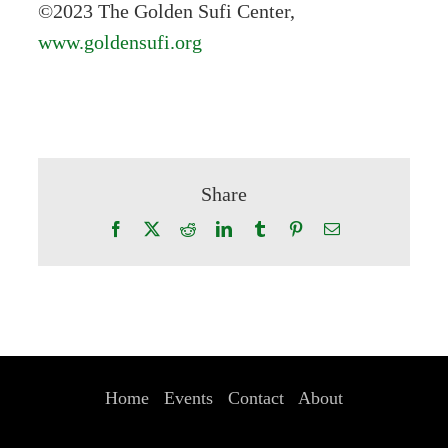
©2023 The Golden Sufi Center,
www.goldensufi.org
Share
Facebook
X
Reddit
LinkedIn
Tumblr
Pinterest
Email
Home
Events
Contact
About